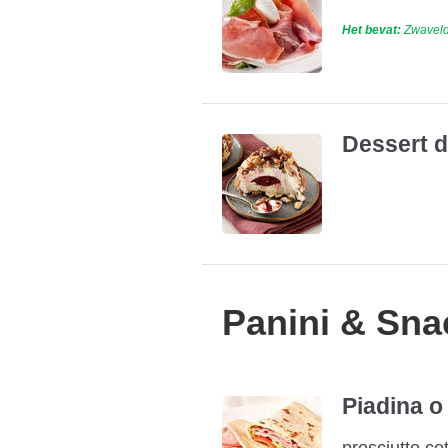
Het bevat:
Zwaveldi
Dessert d
Panini & Sna
Piadina o