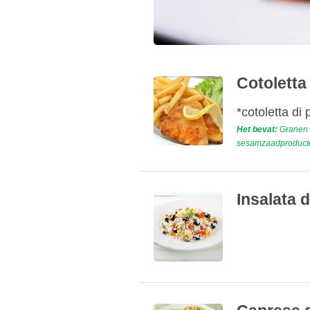
Cotoletta 
*cotoletta di
Het bevat:
Granen d
sesamzaadproducten
Insalata d