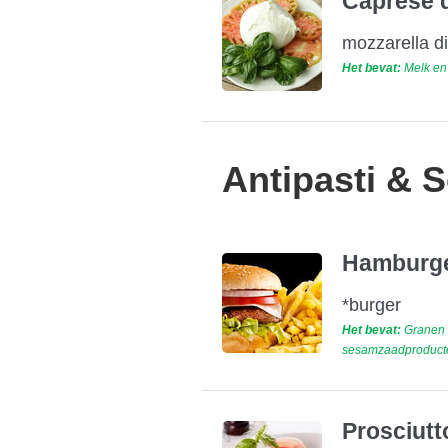
Caprese d
mozzarella d
Het bevat:
Melk en 
Antipasti & 
Hamburger
*burger
Het bevat:
Granen d
sesamzaadproducten
Prosciutt