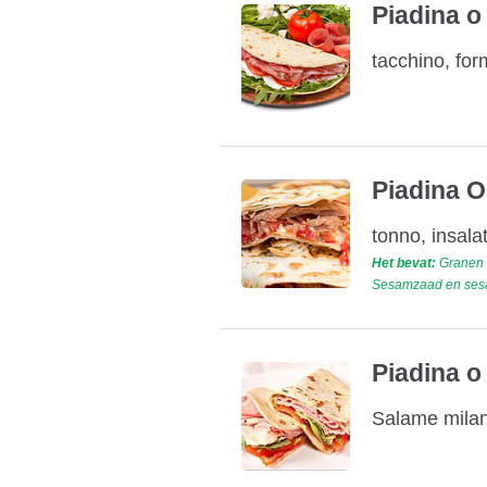
Piadina o
tacchino, fo
Piadina O
tonno, insal
Het bevat:
Granen d
Sesamzaad en sesam
Piadina o
Salame milan