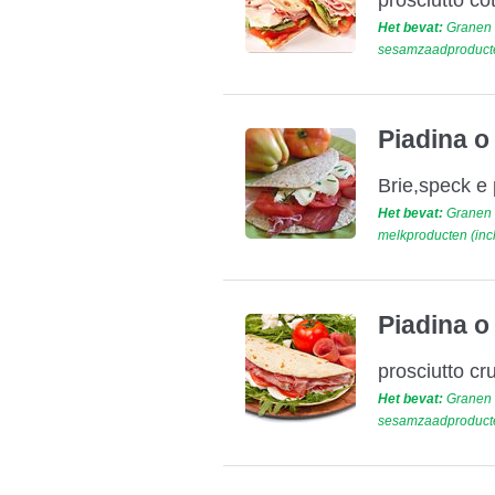
prosciutto co
Het bevat:
Granen d
sesamzaadproducten
Piadina o
Brie,speck e 
Het bevat:
Granen d
melkproducten (incl
Piadina o
prosciutto cr
Het bevat:
Granen d
sesamzaadproducten